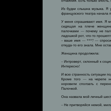
отчаяния. Есть только злость,
Из будки слышна музыка. Я 
французского театра начала 
У меня спрашивают имя. Я м
сидящая на плече женщины
палочками — почему не паль
ладошкой рот, что-то прошеп
– ваше имя — ***? — спроси
откуда-то его знала. Мне ост
Женщина продолжила:
– Интроверт, склонный к соц
Интересно!
И всю странность ситуации по
Кроме того — на черепе не
норовили сползать с перен
Палочкой.
Она назвала мой личный шест
– Не притворяйся немой, мила