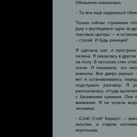
Обезьянка оскалилась
– Ты все ещё надеешься сбежа
Только сейчас стражники от
руку к крутящимся одна за д
торговые центры — и останов
– ступай. И будь умницей!
Я сделала шаг, и пространс
пелена. Я оказалась в друго
на полу. В кессонах стен сто
отеле. Я понимала, что нел
комнаты. Все двери разные 
вот я останавливаюсь пере
подслушать разговор. Я у
распахнулась, оттуда вылете
с багажными сумками. Они 
внимание. Я не успела вскр
человека:
– Стой! Стой! Караул! — кри
затылке, в старом костюм
коротышка.