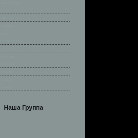
ские легенды
ские истории
ришельцы
 истории
легенды
весёлые истории
 истории
 легенды
 рассказы
 сказки
 стихи
 легенды
Наша Группа