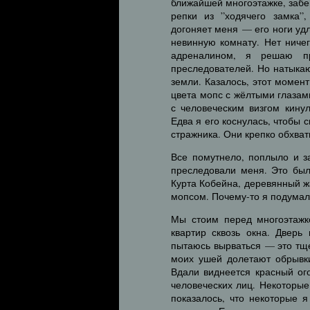
ближайшей многоэтажке, забе
репки из ”ходячего замка”
догоняет меня — его ноги уд
невинную комнату. Нет ниче
адреналином, я решаю пр
преследователей. Но натыкаю
земли. Казалось, этот момент
цвета мопс с жёлтыми глазам
с человеческим визгом кину
Едва я его коснулась, чтобы 
стражника. Они крепко обхва
Все помутнело, поплыло и з
преследовали меня. Это был
Курта Кобейна, деревянный ж
мопсом. Почему-то я подумал
Мы стоим перед многоэтажк
квартир сквозь окна. Дверь
пытаюсь вырваться — это тще
моих ушей долетают обрывк
Вдали виднеется красный ог
человеческих лиц. Некоторые
показалось, что некоторые 