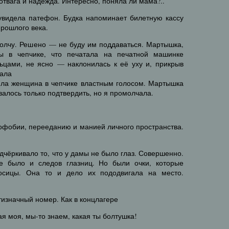
 отвага и надежда. Интересно, поняла ли мама?..
увидела патефон. Будка напоминает билетную кассу
прошлого века.
олчу. Решено — не буду им поддаваться. Мартышка,
 в чепчике, что печатала на печатной машинке
цами, не ясно — наклонилась к её уху и, прикрыв
тала
ла женщина в чепчике властным голосом. Мартышка
авалось только подтвердить, но я промолчала.
иофобии, перееданию и манией личного пространства.
дчёркивало то, что у дамы не было глаз. Совершенно.
 было и следов глазниц. Но были очки, которые
осицы. Она то и дело их пододвигала на место.
изначный номер. Как в концлагере
я моя, мы-то знаем, какая ты болтушка!