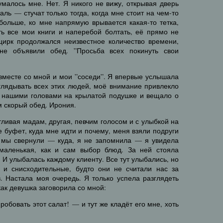
умалось мне. Нет. Я никого не вижу, открывая дверь
аль — стучат только тогда, когда мне стоит на чем-то
больше, ко мне напрямую врывается какая-то тетка,
ть все мои книги и наперебой болтать, её прямо не
 цирк продолжался неизвестное количество времени,
не объявили обед. ”Просьба всех покинуть свои
 вместе со мной и мои ”соседи”. Я впервые услышала
глядывать всех этих людей, моё внимание привлекло
д нашими головами на крылатой подушке и вещало о
ем скорый обед. Ирония.
тливая мадам, другая, певчим голосом и с улыбкой на
е буфет, куда мне идти и почему, меня взяли подруги
а мы свернули — куда, я не запомнила — я увидела
маленькая, как и сам выбор блюд. За ней стояла
 И улыбалась каждому клиенту. Все тут улыбались, но
 и снисходительные, будто они не считали нас за
в. Настала моя очередь. Я только успела разглядеть
как девушка заговорила со мной:
обовать этот салат! — и тут же кладёт его мне, хоть