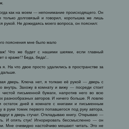
ж.
тогда как на моем — непонимание происходящего. Он
 только долговязый и говорил, коротышка же лишь
я рукой. Не дожидаясь моего вопроса, он пояснил:
кого пояснения мне было мало
гаж! Что же будет с нашими шеями, если главный
т о краже!? Беда, беда!..
а я. На что двое просто удалились в пространстве за
 дальше.
вая дверь. Ключа нет, я толкаю её рукой — дверь с
о внутрь. Захожу в комнату и вижу — посреди стоит
 чистой письменной бумаги, напротив него во всю
ых разнообразных авторов. И ничего больше. Я ловлю
и остаток дней в комнате с книгами и письменным
ру в руки томик первого попавшегося под руку автора,
 вдруг в дверь стучат. Откладываю книгу. Открываю —
ать. И опять стук! Игнорировать бессмысленно — он
ри. Мне очевидно настойчиво мешают читать. Это не