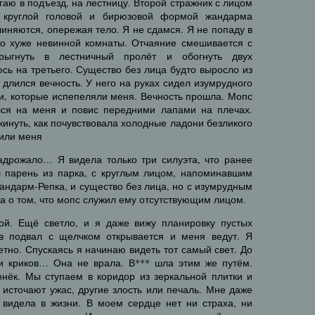
гаю в подъезд, на лестницу. Второй стражник с лицом
, круглой головой и бирюзовой формой жандарма
линяются, опережая тело. Я не сдамся. Я не попаду в
го хуже невинной комнаты. Отчаяние смешивается с
ыгнуть в лестничный пролёт и обогнуть двух
сь на третьего. Существо без лица будто выросло из
 длился вечность. У него на руках сидел изумрудного
и, которые испепеляли меня. Вечность прошла. Мопс
лся на меня и повис передними лапами на плечах.
скинуть, как почувствовала холодные ладони безликого
тили меня
адрожало… Я видела только три силуэта, что ранее
 парень из парка, с круглым лицом, напоминавшим
андарм-Репка, и существо без лица, но с изумрудным
а о том, что мопс служил ему отсутствующим лицом.
ой. Ещё светло, и я даже вижу планировку пустых
 в подвал с щелчком открывается и меня ведут. Я
тно. Спускаясь я начинаю видеть тот самый свет. До
и криков… Она не врала. В*** шла этим же путём.
онёк. Мы ступаем в коридор из зеркальной плитки и
 источают ужас, другие злость или печаль. Мне даже
я видела в жизни. В моем сердце нет ни страха, ни