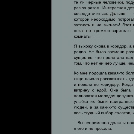
те ли черные человечки, под
раз за разом. Интересная дет
сосредоточиться. Дальше — 
которой необходимо потрога
заткнуть и не выгнать! Этот
пока по громкоговорителю 
комнаты”.
Я выхожу снова в коридор, а
радио. Не было времени раз
существо, что пролетало на
том, что нет ничего лучше, ч
Ко мне подошла какая-то бол
лице начала рассказывать, гд
и повели по коридору. Когд
витрину с едой. Она была 
полноватая молодая девушка.
улыбки их были наигранные
людей, а за каких-то сущест
весь скудный выбор салатов, 
– Вы непременно должны попр
я его и не просила.