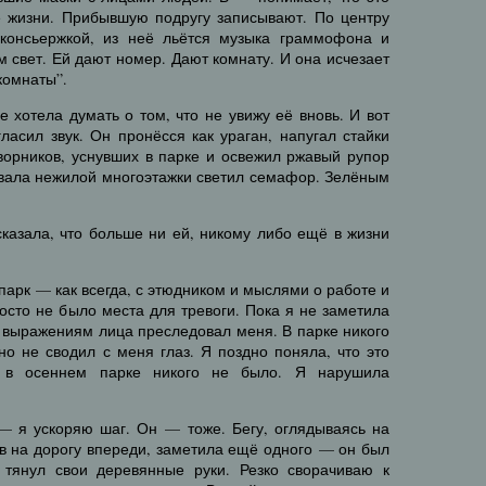
ё жизни. Прибывшую подругу записывают. По центру
консьержкой, из неё льётся музыка граммофона и
 свет. Ей дают номер. Дают комнату. И она исчезает
комнаты”.
е хотела думать о том, что не увижу её вновь. И вот
ласил звук. Он пронёсся как ураган, напугал стайки
дворников, уснувших в парке и освежил ржавый рупор
ала нежилой многоэтажки светил семафор. Зелёным
казала, что больше ни ей, никому либо ещё в жизни
 парк — как всегда, с этюдником и мыслями о работе и
росто не было места для тревоги. Пока я не заметила
 выражениям лица преследовал меня. В парке никого
о не сводил с меня глаз. Я поздно поняла, что это
у в осеннем парке никого не было. Я нарушила
— я ускоряю шаг. Он — тоже. Бегу, оглядываясь на
в на дорогу впереди, заметила ещё одного — он был
 тянул свои деревянные руки. Резко сворачиваю к