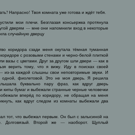
ть? Напрасно! Твоя комната уже готова и ждёт тебя.
пустили мои плечи. Безглазая консьержка протянула
ругой дверям — мне они напомнили вход в некоторые
ила случайную дверцу
тво коридора сзади меня окутала тёмная туманная
м коридоре с розовыми стенами и черно-белой плиткой
яли вазы с цветами. Друг за другом шли двери — как в
ьзя верить тому, что я вижу. Иду в поисках своей
— из-за каждой слышны свои неповторимые звуки. И
д одной, фиолетовой. Это не моя дверь. Я решила
слышала буквально пару фраз, как вдруг дверь
ли кипы бумаг и выбежали странные черные человечки
побежали вперёд по коридору, не обращая на меня
икнуть, как вдруг следом из комнаты выбежали два
чал тот, что выбежал первым. Он был с залысиной на
е. Долговязый. Второй же — наоборот. Щуплый