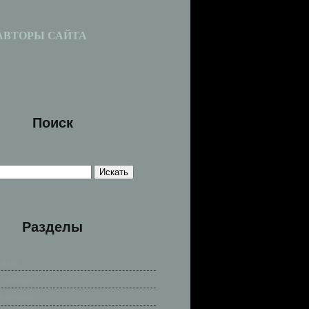
АВТОРЫ САЙТА
Поиск
Разделы
сказы
е легенды
е легенды