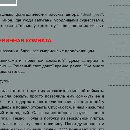
Историче
Классиче
*dead poet*
рашный, фантастический рассказ автора
.
НЛО и п
м мире, где люди запуганы уродливыми существами,
Реальные
вшихся в “невинную комнату”, превращая их жизнь в
Русские 
Страшно 
ЕВИННАЯ КОМНАТА
Страшные
 названия. Здесь все смирились с происходящим.
Страшные
ажниками и ”невинной комнатой”. Дома запирают в
Страшные
сно — ”зелёный свет дают” крайне редко. Уже много
Страшные
давала голос…
Страшные
ругой.
Японские
тела этого, но один из стражников смог её поймать.
смысла бежать, просто позволила ему сомкнуть её в
 — и он, держа её за плечи со спины, стоит с ней у
Дверь в подвал открыта. Спускаются, и чем ниже, тем
лый и холодный. Слышны искажённые звуки — не то
 плач. Темно. Полы и потолки из зеркальной плитки.
сть как в высоту, так и в ширину. Повсюду мерцают и
ьшие маски с лицами людей. В*** понимает, что это