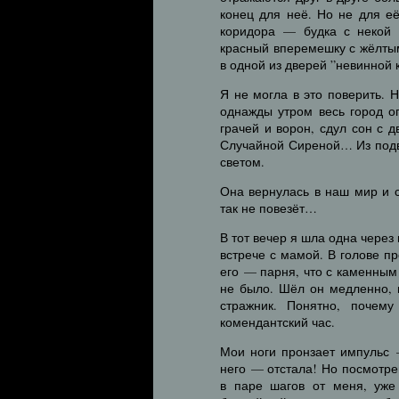
конец для неё. Но не для е
коридора — будка с некой 
красный вперемешку с жёлтым
в одной из дверей ”невинной 
Я не могла в это поверить. Н
однажды утром весь город ог
грачей и ворон, сдул сон с 
Случайной Сиреной… Из подв
светом.
Она вернулась в наш мир и с
так не повезёт…
В тот вечер я шла одна через
встрече с мамой. В голове п
его — парня, что с каменным
не было. Шёл он медленно, н
стражник. Понятно, почем
комендантский час.
Мои ноги пронзает импульс 
него — отстала! Но посмотре
в паре шагов от меня, уже