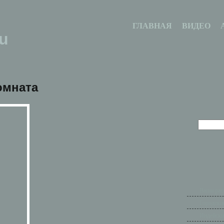
ГЛАВНАЯ
ВИДЕО
u
омната
Ваши рас
Городски
Индейски