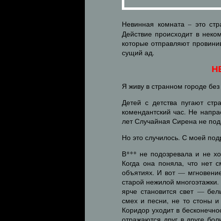
Невинная комната – это ст
Действие происходит в неко
которые отправляют провини
сущий ад.
Н
Я живу в странном городе без
Детей с детства пугают стр
комендантский час. Не напра
лет Случайная Сирена не по
Но это случилось. С моей под
В*** не подозревала и не хо
Когда она поняла, что нет 
объятиях. И вот — мгновение
старой нежилой многоэтажки. 
ярче становится свет — бе
смех и песни, не то стоны и
Коридор уходит в бесконечно
отражаются друг в друге бол