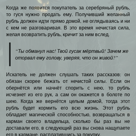
Когда же появится покупатель за серебряный рубль,
то гуся нужно продать ему. Получивший желанный
рубль должен идти прямо домой, не оглядываясь и ни
с кем не разговаривая. В это время нечистая сила,
желая возвратить рубль, кричит за ним вслед.
“Ты обманул нас! Твой гусак мёртвый! Зачем же
оторвал ему голову, уверяя, что он живой?”
Искатель не должен слушать таких рассказов: он
обязан скорее бежать от нечистой силы. Если он
обернётся или начнёт спорить с нею, то рубль
исчезнет из его рук, а сам он окажется в болоте по
шею. Когда же вернётся целым домой, тогда этот
рубль будет кормить его всю жизнь. Этот рубль
обладает магической способностью, возвращаться в
карман своего владельца, сколько бы раз вы не
доставали его, в следующий раз вы снова нащупаете
его в кармане, расплатившись за покупку.