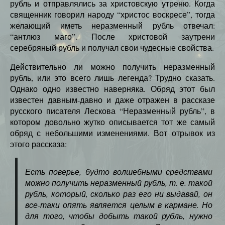
рубль и отправлялись за христовскую утреню. Когда
священник говорил народу “христос воскресе”, тогда
желающий иметь неразменный рубль отвечал:
“антлюз маго”. После христовой заутрени
серебряный рубль и получал свои чудесные свойства.
Действительно ли можно получить неразменный
рубль, или это всего лишь легенда? Трудно сказать.
Однако одно известно наверняка. Обряд этот был
известен давным-давно и даже отражен в рассказе
русского писателя Лескова “Неразменный рубль”, в
котором довольно жутко описывается тот же самый
обряд с небольшими изменениями. Вот отрывок из
этого рассказа:
Есть поверье, будто волшебными средствами
можно получить неразменный рубль, т. е. такой
рубль, который, сколько раз его ни выдавай, он
все-таки опять является целым в кармане. Но
для того, чтобы добыть такой рубль, нужно