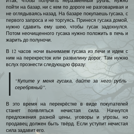
Итак, чтобы получить неразменный рубль, нужно
пойти на базар, ни с кем по дороге не разговаривая и
не оглядываясь назад. На базаре покупаешь гусака, с
первого запроса и не торгуясь. Принеся гусака домой,
нужно сдавить ему шею, чтобы гусак задохнулся.
Потом неочищенного гусака нужно положить в печь и
жарить до полуночи.
В 12 часов ночи вынимаем гусака из печи и идем с
ним на перекресток или развилину дорог. Там нужно
вслух прознести следующую фразу:
“Купите у меня гусака, дайте за него рубль
серебряный”.
В это время на перекрёстке в виде покупателей
станет появляться нечистая сила. Начнутся
предложения разной цены, уговоры и угрозы, но
продавец должен быть твёрд. Если уступит нечистая
сила задавит его.