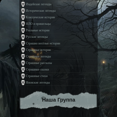
Индейские легенды
Исторические легенды
Классические истории
НЛО и пришельцы
Реальные истории
Русские легенды
Страшно весёлые истории
Страшные истории
Страшные легенды
Страшные рассказы
Страшные сказки
Страшные стихи
Японские легенды
Наша Группа