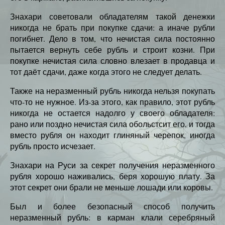
Знахари советовали обладателям такой денежки
никогда не брать при покупке сдачи: а иначе рубли
погибнет. Дело в том, что нечистая сила постоянно
пытается вернуть себе рубль и строит козни. При
покупке нечистая сила словно влезает в продавца и
тот даёт сдачи, даже когда этого не следует делать.
Также на неразменный рубль никогда нельзя покупать
что-то не нужное. Из-за этого, как правило, этот рубль
никогда не остается надолго у своего обладателя:
рано или поздно нечистая сила обольстсит его, и тогда
вместо рубля он находит глиняный черепок, иногда
рубль просто исчезает.
Знахари на Руси за секрет получения неразменного
рубля хорошо наживались, беря хорошую плату. За
этот секрет они брали не меньше лошади или коровы.
Был и более безопасный способ получить
неразменный рубль: в карман клали серебряный