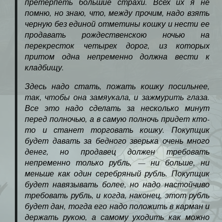
претерпеть большие страхи. Всех их я не
помню, но знаю, что, между прочим, надо взять
черную без единой отметины кошку и нести ее
продавать рождественскою ночью на
перекресток четырех дорог, из которых
притом одна непременно должна вести к
кладбищу.
Здесь надо стать, пожать кошку посильнее,
так, чтобы она замяукала, и зажмурить глаза.
Все это надо сделать за несколько минут
перед полночью, а в самую полночь придет кто-
то и станет торговать кошку. Покупщик
будет давать за бедного зверька очень много
денег, но продавец должен требовать
непременно только рубль, — ни больше, ни
меньше как один серебряный рубль. Покупщик
будет навязывать более, но надо настойчиво
требовать рубль, и когда, наконец, этот рубль
будет дан, тогда его надо положить в карман и
держать рукою, а самому уходить как можно