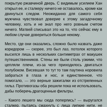
покрытую ржавчиной дверь. С видимым усилием Хан
открыл ее, и сталкеру ничего не оставалось, кроме как
двинуться следом. Неожиданно для самого себя
мужчина чувствовал доверие к этому загадочному
человеку, хоть и не знал про него ровным счетом
ничего. Матвей списывал это на то, что сейчас ему в
любом случае довериться больше некому.
Место, где они оказались, сложно было назвать даже
коридором — скорее, это был лаз, потолок которого
высился лишь в нескольких сантиметрах от макушек
путешественников. Стены же были столь узкими, что
цепляли плечи, из-за чего приходилось двигаться
полубоком. Висевшая то тут то там паутина норовила
забраться в глаза и нос, и единственное, что
помогало, — это верные зажигалки из отстреленных
гильз. Противогазы оба решили пока не использовать,
дабы поберечь драгоценные фильтры.
– Какого лешего мы сюда поперлись? — выругался
сталкер, пытаясь смахнуть с лица липкие нити, не