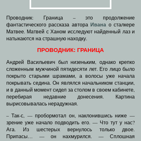
Проводник: Граница – это продолжение
Ивана
фантастического рассказа автора
о сталкере
Матвее. Матвей с Ханом исследуют найденный лаз и
натыкаются на страшную находку.
ПРОВОДНИК: ГРАНИЦА
Андрей Васильевич был низеньким, однако крепко
сложенным мужчиной пятидесяти лет. Его лицо было
покрыто старыми шрамами, а волосы уже начала
покрывать седина. Он являлся начальником станции,
и в данный момент сидел за столом в своем кабинете,
перебирая недавние донесения. Картина
вырисовывалась нерадужная.
– Так-с, — пробормотал он, наклонившись ниже —
зрение уже начало подводить его. — Что тут у нас?
Ага. Из шестерых вернулось только двое.
Припасы… — он нахмурился. — Сплошная