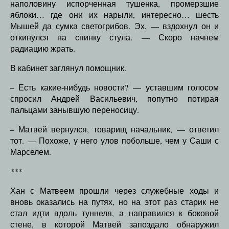
наполовину испорченная тушенка, промерзшие
яблоки… где они их нарыли, интересно… шесть
Мышей да сумка светогрибов. Эх, — вздохнул он и
откинулся на спинку стула. — Скоро начнем
радиацию жрать.
В кабинет заглянул помощник.
– Есть какие-нибудь новости? — уставшим голосом
спросил Андрей Васильевич, попутно потирая
пальцами занывшую переносицу.
– Матвей вернулся, товарищ начальник, — ответил
тот. — Похоже, у него улов побольше, чем у Саши с
Марселем.
***
Хан с Матвеем прошли через служебные ходы и
вновь оказались на путях, но на этот раз старик не
стал идти вдоль туннеля, а направился к боковой
стене, в которой Матвей запоздало обнаружил