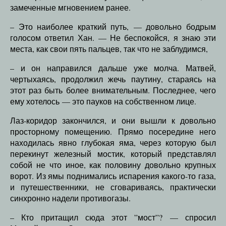
замеченные мгновением ранее.
– Это наиболее краткий путь, — довольно бодрым
голосом ответил Хан. — Не беспокойся, я знаю эти
места, как свои пять пальцев, так что не заблудимся,
– и он направился дальше уже молча. Матвей,
чертыхаясь, продолжил жечь паутину, стараясь на
этот раз быть более внимательным. Последнее, чего
ему хотелось — это пауков на собственном лице.
Лаз-коридор закончился, и они вышли к довольно
просторному помещению. Прямо посередине него
находилась явно глубокая яма, через которую был
перекинут железный мостик, который представлял
собой не что иное, как половину довольно крупных
ворот. Из ямы поднимались испарения какого-то газа,
и путешественники, не сговариваясь, практически
синхронно надели противогазы.
– Кто притащил сюда этот ”мост”? — спросил