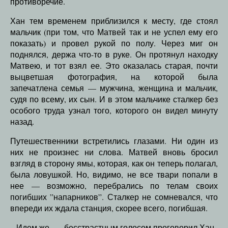
противоречие.
Хан тем временем приблизился к месту, где стоял
мальчик (при том, что Матвей так и не успел ему его
показать) и провел рукой по полу. Через миг он
поднялся, держа что-то в руке. Он протянул находку
Матвею, и тот взял ее. Это оказалась старая, почти
выцветшая фотография, на которой была
запечатлена семья — мужчина, женщина и мальчик,
судя по всему, их сын. И в этом мальчике сталкер без
особого труда узнал того, которого он видел минуту
назад.
Путешественники встретились глазами. Ни один из
них не произнес ни слова. Матвей вновь бросил
взгляд в сторону ямы, которая, как он теперь полагал,
была ловушкой. Но, видимо, не все твари попали в
нее — возможно, перебрались по телам своих
погибших ”напарников”. Сталкер не сомневался, что
впереди их ждала станция, скорее всего, погибшая.
– Идем же, — бесстрастным голосом проговорил Хан.