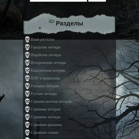
Разделы
Ваши рассказы
Городские легенды
Индейские легенды
Исторические легенды
Классические истории
НЛО и пришельцы
Реальные истории
Русские легенды
Страшно весёлые истории
Страшные истории
Страшные легенды
Страшные рассказы
Страшные сказки