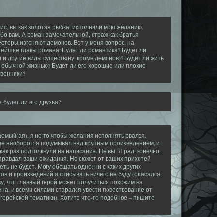
ис, вы как золотая рыбка, исполнили мою желанию,
бо вам. А роман замечательной, страж как братья
стеры,изгоняют демонов. Вот у меня вопрос, на
ейшие главы романа: Будет ли романтика? Будет ли
 и другие виды существ(ну, кроме демонов)? Будет ли жить
 обычной жизнью? Будет ли его хорошие или плохие
твенники?
 будет ли его друзья?
емый(ая), я не то чтобы желания исполнять рвался.
е наоборот: я подумывал над крупным произведением, и
как раз подтолкнули на написание. Не вы. Я рад, конечно,
правдал ваши ожидания. Но сюжет от ваших прихотей
еть не будет. Могу обещать одно: ни с каких других
ов и произведений я списывать ничего не буду (опасался,
ву, что главный герой может получиться похожим на
на, и всеми силами старался увести повествование от
геройской тематики). Хотите что-то подобное – пишите