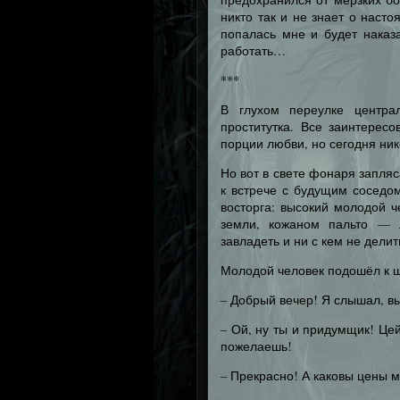
никто так и не знает о наст
попалась мне и будет наказ
работать…
***
В глухом переулке центра
проститутка. Все заинтерес
порции любви, но сегодня ни
Но вот в свете фонаря запляс
к встрече с будущим соседом
восторга: высокий молодой ч
земли, кожаном пальто — 
завладеть и ни с кем не делит
Молодой человек подошёл к ш
– Добрый вечер! Я слышал, в
– Ой, ну ты и придумщик! Це
пожелаешь!
– Прекрасно! А каковы цены 