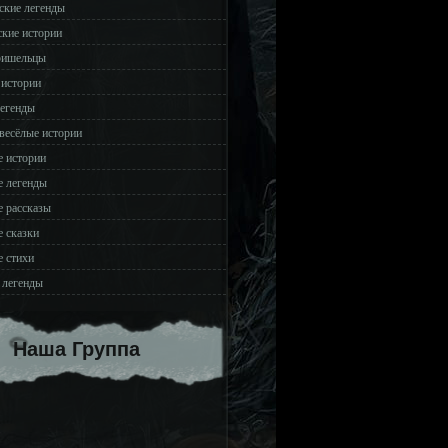
ские легенды
ские истории
ришельцы
 истории
легенды
весёлые истории
 истории
 легенды
 рассказы
 сказки
 стихи
 легенды
Наша Группа