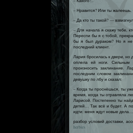
– Какого?..
– Нравится? Или ты жалеешь, 
– Да кто ты такой? — взвизгну
– Для начала я скажу тебе, 
Переспи бы я с тобой, прекр
бы я был дураком? Но я не
последний клиент.
Лария бросилась к двери, но 
оплела ей ноги. Сильным 
произносить заклинание. Л
последним словом заклинан
девушку по лбу и сказал:
– Когда ты проснёшься, ты уже
время, когда ты отравляла л
Ларисой. Постепенно ты най
детей… Так всё и будет. А п
идти: меня ждут новые дела…
разбор условий доставки, ас
herbies