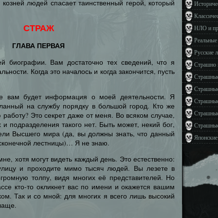
 козней людей спасает таинственный герой, который
Историче
Классиче
СТРАЖ
НЛО и п
Реальные
ГЛАВА ПЕРВАЯ
Русские 
й биографии. Вам достаточно тех сведений, что я
Страшно 
ьности. Когда это началось и когда закончится, пусть
Страшные
Страшные
е вам будет информация о моей деятельности. Я
Страшные
сланный на службу порядку в большой город. Кто же
Страшные
 работу? Это секрет даже от меня. Во всяком случае,
 и подразделения такого нет. Быть может, некий бог,
Страшные
ели Высшего мира (да, вы должны знать, что данный
Японские
сконечной лестницы)… Я не знаю.
не, хотя могут видеть каждый день. Это естественно:
улицу и проходите мимо тысяч людей. Вы лезете в
огромную толпу, видя многих её представителей. Но
массе кто-то окликнет вас по имени и окажется вашим
ком. Так и со мной: для многих я всего лишь высокий
лаще.