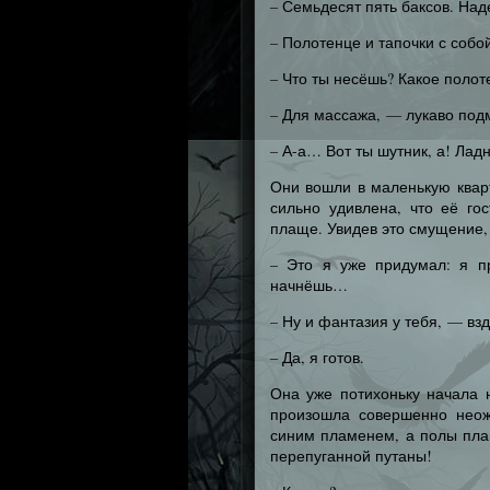
– Семьдесят пять баксов. Над
– Полотенце и тапочки с собо
– Что ты несёшь? Какое полот
– Для массажа, — лукаво под
– А-а… Вот ты шутник, а! Ла
Они вошли в маленькую квар
сильно удивлена, что её го
плаще. Увидев это смущение,
– Это я уже придумал: я п
начнёшь…
– Ну и фантазия у тебя, — вз
– Да, я готов.
Она уже потихоньку начала
произошла совершенно неож
синим пламенем, а полы пла
перепуганной путаны!