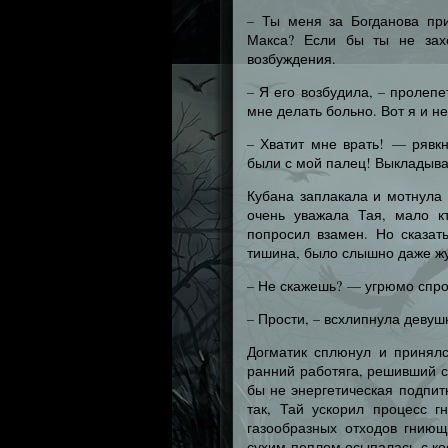
– Ты меня за Богданова п
Макса? Если бы ты не захо
возбуждения.
– Я его возбудила, – пролеп
мне делать больно. Вот я и н
– Хватит мне врать! — рявк
были с мой палец! Выкладыва
Кубана заплакала и мотнула
очень уважала Тая, мало к
попросил взамен. Но сказат
тишина, было слышно даже ж
– Не скажешь? — угрюмо спро
– Прости, – всхлипнула девуш
Догматик сплюнул и принял
ранний работяга, решивший с
бы не энергетическая подпит
так, Тай ускорил процесс г
газообразных отходов гниющ
сухим пеплом осыпалась с ко