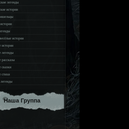
ские легенды
ские истории
ришельцы
 истории
легенды
весёлые истории
 истории
 легенды
 рассказы
 сказки
 стихи
 легенды
Наша Группа