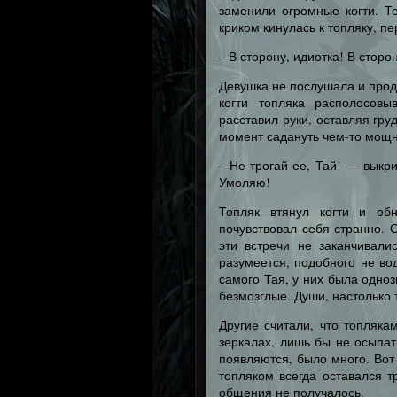
заменили огромные когти. Т
криком кинулась к топляку, пе
– В сторону, идиотка! В сторо
Девушка не послушала и продо
когти топляка располосовы
расставил руки, оставляя гр
момент садануть чем-то мощн
– Не трогай ее, Тай! — вык
Умоляю!
Топляк втянул когти и об
почувствовал себя странно. 
эти встречи не заканчивали
разумеется, подобного не во
самого Тая, у них была одно
безмозглые. Души, настолько
Другие считали, что топляка
зеркалах, лишь бы не осыпат
появляются, было много. Вот
топляком всегда оставался т
общения не получалось.