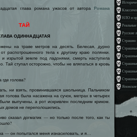
Историче
Романа
ннадцатая глава романа ужасов от автора
Классиче
НЛО и п
ТАЙ
Реальные
Русские 
ГЛАВА ОДИННАДЦАТАЯ
Страшно 
ожены на траве метров на десять. Белесая, дурно
Страшные
 от распотрошенного тела к другому краю полянки.
Страшные
 и изрытой земле под ладонями, смерть наступила
Страшные
о. Тай ступал осторожно, чтобы не вляпаться в кровь
Страшные
Страшные
 где голова?
Японские
ать, ни взять, провинившаяся школьница. Пальчиком
тая голова была насажена на сучок, метрах в четырех
 были выпучены, а рот искривлен последним криком.
ных домов не переполошились.
иво сказал догматик — но только после того, как ты
зошло?
на — он попытался меня изнасиловать, и я…