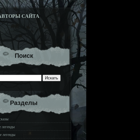
АВТОРЫ САЙТА
Поиск
Разделы
сказы
е легенды
е легенды