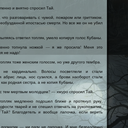
ленно и внятно спросил Тай.
, что разговаривать с чумой, пожаром или гриттиком.
необузданной ипостасью смерти. Но все же он не убил
хмыляясь ответил топляк, умело копируя голос Кубаны.
женно топнула ножкой — я же просила! Меня это
я не надо!
топляк тоже женским голосом, но уже другого тембра.
о не кардинально. Волосы посветлели и стали
я абрис лица, нос сузился, а брови наоборот стали
 как родная сестра, а не копия Кубаны.
 с тем мертвым молодцем? — хмуро спросил Тай.
 топляк медленно подошел ближе и протянул руку,
корости тварей и не спешил отвечать на рукопожатие,
 Тай? Благодетель и вообще лапочка, если верить
л догматик — ни разу не лапочка. И мне безразлично