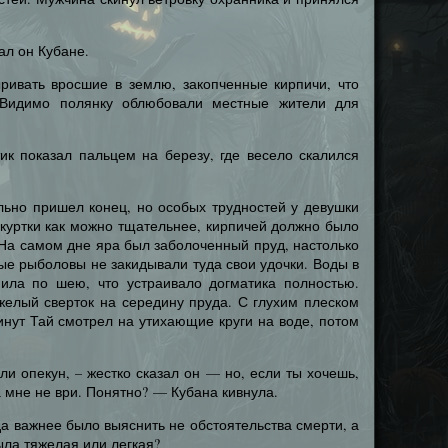
ал он Кубане.
ривать вросшие в землю, закопченные кирпичи, что
 Видимо полянку облюбовали местные жители для
тик показал пальцем на березу, где весело скалился
льно пришел конец, но особых трудностей у девушки
я куртки как можно тщательнее, кирпичей должно было
. На самом дне яра был заболоченный пруд, настолько
ые рыболовы не закидывали туда свои удочки. Воды в
ила по шею, что устраивало догматика полностью.
желый сверток на середину пруда. С глухим плеском
инут Тай смотрел на утихающие круги на воде, потом
или опекун, – жестко сказал он — но, если ты хочешь,
а мне не ври. Понятно? — Кубана кивнула.
уда важнее было выяснить не обстоятельства смерти, а
ыла тяжелая или легкая?