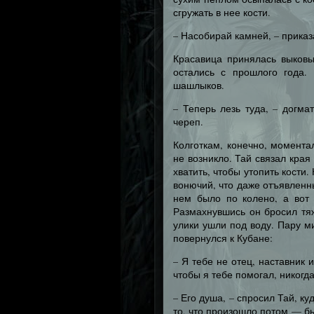
сгружать в нее кости.
– Насобирай камней, – приказ
Красавица принялась выковы
остались с прошлого года.
шашлыков.
– Теперь лезь туда, – догма
череп.
Колготкам, конечно, момента
не возникло. Тай связал кра
хватить, чтобы утопить кости
вонючий, что даже отъявленн
нем было по колено, а вот 
Размахнувшись он бросил тя
улики ушли под воду. Пару м
повернулся к Кубане:
– Я тебе не отец, наставник 
чтобы я тебе помогал, никогд
– Его душа, – спросил Тай, к
то, что произошло потом — б