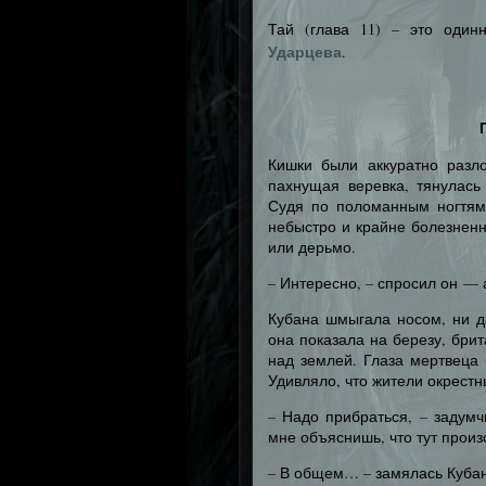
Тай (глава 11) – это оди
Ударцева
.
Кишки были аккуратно разл
пахнущая веревка, тянулась
Судя по поломанным ногтям
небыстро и крайне болезненн
или дерьмо.
– Интересно, – спросил он — а
Кубана шмыгала носом, ни д
она показала на березу, бри
над землей. Глаза мертвеца
Удивляло, что жители окрест
– Надо прибраться, – задумч
мне объяснишь, что тут прои
– В общем… – замялась Куба