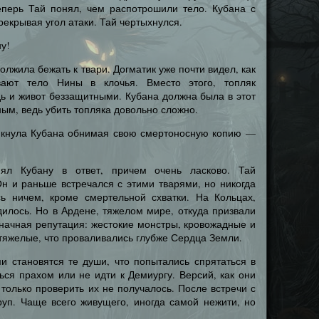
еперь Тай понял, чем распотрошили тело. Кубана с
рекрывая угол атаки. Тай чертыхнулся.
ну!
лжила бежать к твари. Догматик уже почти видел, как
вают тело Нины в клочья. Вместо этого, топляк
удь и живот беззащитными. Кубана должна была в этот
ым, ведь убить топляка довольно сложно.
рикнула Кубана обнимая свою смертоносную копию —
нял Кубану в ответ, причем очень ласково. Тай
Он и раньше встречался с этими тварями, но никогда
сь ничем, кроме смертельной схватки. На Кольцах,
дилось. Но в Ардене, тяжелом мире, откуда призвали
значная репутация: жестокие монстры, кровожадные и
 тяжелые, что проваливались глубже Сердца Земли.
ми становятся те души, что попытались спрятаться в
ься прахом или не идти к Демиургу. Версий, как они
 только проверить их не получалось. После встречи с
руп. Чаще всего живущего, иногда самой нежити, но