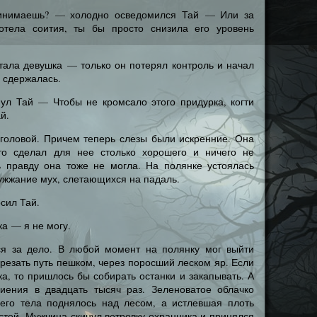
ринимаешь? — холодно осведомился Тай — Или за
тела соития, ты бы просто снизила его уровень
етала девушка — только он потерял контроль и начал
е сдержалась.
нул Тай — Чтобы не кромсало этого придурка, когти
й.
 головой. Причем теперь слезы были искренние. Она
то сделал для нее столько хорошего и ничего не
ь правду она тоже не могла. На полянке устоялась
ужжание мух, слетающихся на падаль.
сил Тай.
ка — я не могу.
ся за дело. В любой момент на полянку мог выйти
резать путь пешком, через поросший леском яр. Если
ка, то пришлось бы собирать останки и закапывать. А
ниения в двадцать тысяч раз. Зеленоватое облачко
его тела поднялось над лесом, а истлевшая плоть
стей. Мужчина скинул ветровку охранника и принялся