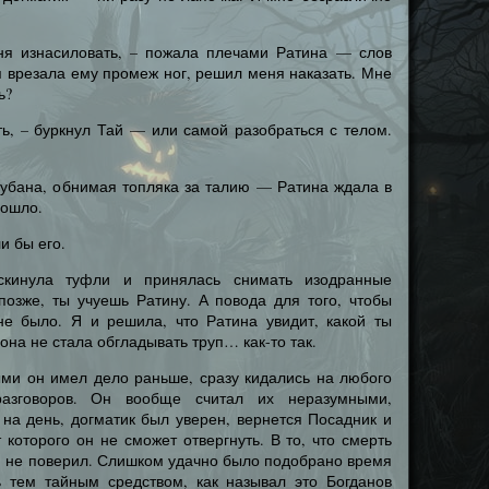
ня изнасиловать, – пожала плечами Ратина — слов
 я врезала ему промеж ног, решил меня наказать. Мне
ь?
ь, – буркнул Тай — или самой разобраться с телом.
 Кубана, обнимая топляка за талию — Ратина ждала в
зошло.
и бы его.
кинула туфли и принялась снимать изодранные
позже, ты учуешь Ратину. А повода для того, чтобы
не было. Я и решила, что Ратина увидит, какой ты
она не стала обгладывать труп… как-то так.
ыми он имел дело раньше, сразу кидались на любого
азговоров. Он вообще считал их неразумными,
 на день, догматик был уверен, вернется Посадник и
 которого он не сможет отвергнуть. В то, что смерть
й не поверил. Слишком удачно было подобрано время
ь тем тайным средством, как называл это Богданов