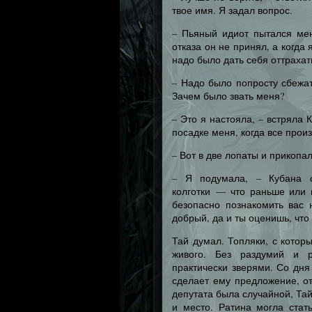
твое имя. Я задал вопрос.
– Пьяный идиот пытался ме
отказа он не принял, а когда
надо было дать себя оттрахат
– Надо было попросту сбежат
Зачем было звать меня?
– Это я настояла, – встряла
посадке меня, когда все прои
– Вот в две лопаты и прикопал
– Я подумала, – Кубана с
колготки — что раньше или 
безопасно познакомить вас 
добрый, да и ты оценишь, что 
Тай думал. Топляки, с котор
живого. Без раздумий и р
практически зверями. Со дня
сделает ему предложение, от
депутата была случайной, Та
и место. Ратина могла стат