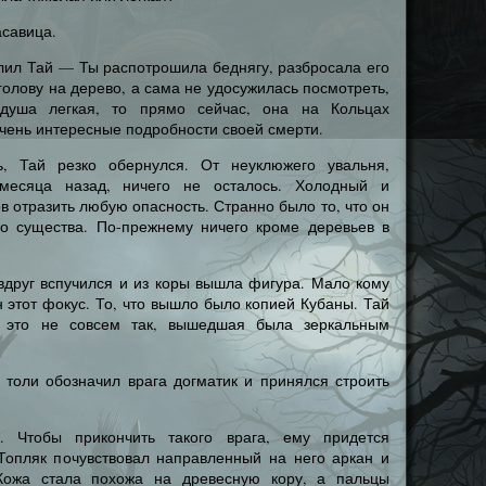
асавица.
лил Тай — Ты распотрошила беднягу, разбросала его
голову на дерево, а сама не удосужилась посмотреть,
душа легкая, то прямо сейчас, она на Кольцах
чень интересные подробности своей смерти.
ь, Тай резко обернулся. От неуклюжего увальня,
есяца назад, ничего не осталось. Холодный и
в отразить любую опасность. Странно было то, что он
го существа. По-прежнему ничего кроме деревьев в
вдруг вспучился и из коры вышла фигура. Мало кому
 этот фокус. То, что вышло было копией Кубаны. Тай
о это не совсем так, вышедшая была зеркальным
 толи обозначил врага догматик и принялся строить
. Чтобы прикончить такого врага, ему придется
 Топляк почувствовал направленный на него аркан и
Кожа стала похожа на древесную кору, а пальцы