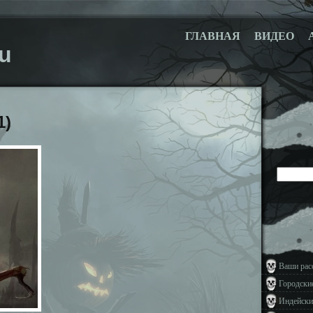
ГЛАВНАЯ
ВИДЕО
u
1)
Ваши рас
Городски
Индейски