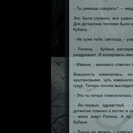
– Ты умеешь говорить? — мед
Это было странно, все равно
Для догматика топляки были 
Кубану.
– Не хуже тебя, святоша, – у
– Ратина, – Кубана рассер
раздражает. И копировать мен
– Извини, – виновато ответил 
Внешность изменилась, н
каштановыми, чуть изменилс
гуще. Теперь топляк выглядел
– Это ты ночью повеселилась
– Во-первых, здравствуй, –
догматик помнил о когтях и с
– меня зовут Ратина. А ты,
Кубане.
– Лучше не верить, – ответи