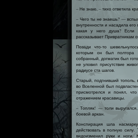
– Не знаю, – тихо ответила кр
– Чего ты не знаешь? — вспы
внутренности и насадила его 
какая у него душа? Если 
рассказывает Привратникам о
Позади что-то шевельнулос
которым он был полтора м
собранный, догматик был гото
не уловил присутствие живо
радиусе ста шагов.
Старый, подгнивший тополь, 
во Вселенной был подвластен
присмотрелся и понял, чт
отражением красавицы.
– Топляк! — толи выругался,
боевой аркан.
Конспирация шла насмарку
действовать в полную силу.
видоизменил руки и ноги. 