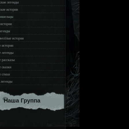
ские легенды
ские истории
ришельцы
 истории
легенды
весёлые истории
 истории
 легенды
 рассказы
 сказки
 стихи
 легенды
Наша Группа