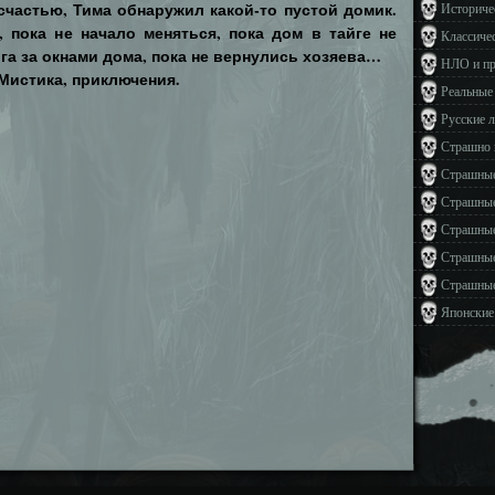
 счастью, Тима обнаружил какой-то пустой домик.
Историче
 пока не начало меняться, пока дом в тайге не
Классиче
йга за окнами дома, пока не вернулись хозяева…
НЛО и п
 Мистика, приключения.
Реальные
Русские 
Страшно 
Страшные
Страшные
Страшные
Страшные
Страшные
Японские