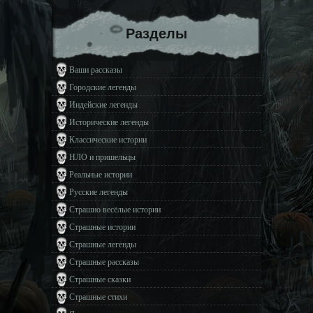
Разделы
Ваши рассказы
Городские легенды
Индейские легенды
Исторические легенды
Классические истории
НЛО и пришельцы
Реальные истории
Русские легенды
Страшно весёлые истории
Страшные истории
Страшные легенды
Страшные рассказы
Страшные сказки
Страшные стихи