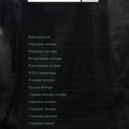
Разделы
Ваши рассказы
Городские легенды
Индейские легенды
Исторические легенды
Классические истории
НЛО и пришельцы
Реальные истории
Русские легенды
Страшно весёлые истории
Страшные истории
Страшные легенды
Страшные рассказы
Страшные сказки