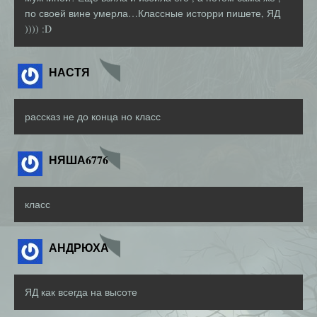
по своей вине умерла…Классные исторри пишете, ЯД
)))) :D
НАСТЯ
рассказ не до конца но класс
НЯША6776
класс
АНДРЮХА
ЯД как всегда на высоте