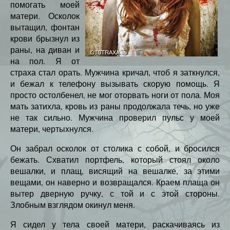
помогать моей
матери. Осколок
вытащил, фонтан
крови брызнул из
раны, на диван и
на пол. Я от
страха стал орать. Мужчина кричал, чтоб я заткнулся,
и бежал к телефону вызывать скорую помощь. Я
просто остолбенел, не мог оторвать ноги от пола. Моя
мать затихла, кровь из раны продолжала течь, но уже
не так сильно. Мужчина проверил пульс у моей
матери, чертыхнулся.
Он забрал осколок от столика с собой, и бросился
бежать. Схватил портфель, который стоял около
вешалки, и плащ, висящий на вешалке, за этими
вещами, он наверно и возвращался. Краем плаща он
вытер дверную ручку, с той и с этой стороны.
Злобным взглядом окинул меня.
Я сидел у тела своей матери, раскачиваясь из