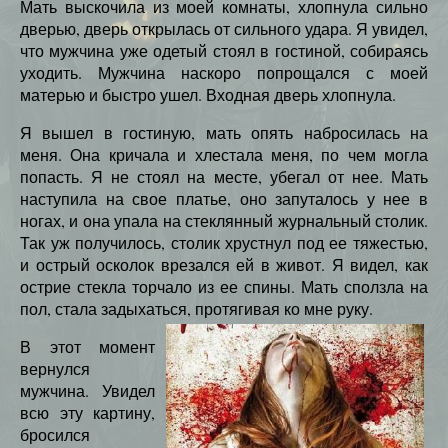
Мать выскочила из моей комнаты, хлопнула сильно
дверью, дверь открылась от сильного удара. Я увидел,
что мужчина уже одетый стоял в гостиной, собираясь
уходить. Мужчина наскоро попрощался с моей
матерью и быстро ушел. Входная дверь хлопнула.
Я вышел в гостиную, мать опять набросилась на
меня. Она кричала и хлестала меня, по чем могла
попасть. Я не стоял на месте, убегал от нее. Мать
наступила на свое платье, оно запуталось у нее в
ногах, и она упала на стеклянный журнальный столик.
Так уж получилось, столик хрустнул под ее тяжестью,
и острый осколок врезался ей в живот. Я видел, как
острие стекла торчало из ее спины. Мать сползла на
пол, стала задыхаться, протягивая ко мне руку.
В этот момент
вернулся
мужчина. Увидел
всю эту картину,
бросился