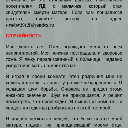
ЯД
посетителем
, о мальчике, который стал
свидетелем смерти матери. Если вам понравился
рассказ, пишите автору на адрес
s.yadov2012[a]yandex.ru
СЛУЧАЙНОСТЬ
Мне девять лет. Отец ограждает меня от всех
неприятностей. Моя психика пострадала, и здоровье
тоже. Я лежу парализованный в больнице. Недавно
умерла моя мать, на моих глазах.
Я играл в своей комнате, отец разрешил мне не
ходить в школу, так как с утра мне нездоровилось. Я
услышал шум борьбы. Сначала не придал этому
никакого значения. Шум не прекращался, я решил
посмотреть, что происходит. Я вышел из комнаты, и
увидел, что одежда разбросана по всей гостиной.
Я поднял несколько вещей, это было платье моей
матери, пиджак, не принадлежащий моему отцу.