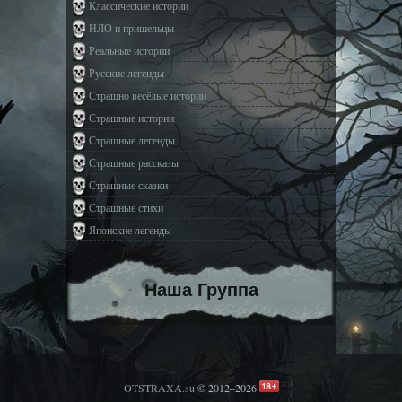
Классические истории
НЛО и пришельцы
Реальные истории
Русские легенды
Страшно весёлые истории
Страшные истории
Страшные легенды
Страшные рассказы
Страшные сказки
Страшные стихи
Японские легенды
Наша Группа
OTSTRAXA.su
© 2012–2026