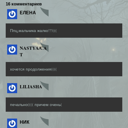
16 комментариев
ЕЛЕНА
Ппц,мальчика жалко!!!(((
NASTYA/CA
T
хочется продолжения((((
LILIASHA
печально(((( причем очень(
НИК