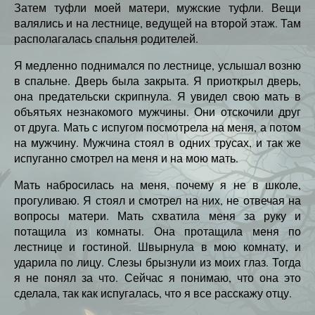
Затем туфли моей матери, мужские туфли. Вещи
валялись и на лестнице, ведущей на второй этаж. Там
располагалась спальня родителей.
Я медленно поднимался по лестнице, услышал возню
в спальне. Дверь была закрыта. Я приоткрыл дверь,
она предательски скрипнула. Я увидел свою мать в
объятьях незнакомого мужчины. Они отскочили друг
от друга. Мать с испугом посмотрела на меня, а потом
на мужчину. Мужчина стоял в одних трусах, и так же
испуганно смотрел на меня и на мою мать.
Мать набросилась на меня, почему я не в школе,
прогуливаю. Я стоял и смотрел на них, не отвечая на
вопросы матери. Мать схватила меня за руку и
потащила из комнаты. Она протащила меня по
лестнице и гостиной. Швырнула в мою комнату, и
ударила по лицу. Слезы брызнули из моих глаз. Тогда
я не понял за что. Сейчас я понимаю, что она это
сделала, так как испугалась, что я все расскажу отцу.