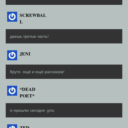
SCREWBAL
L
даешь третью часть!
JENI
Круто
ещё и ещё рассказов!
*DEAD
POET*
я пришлю сегодня :grin:
ZED