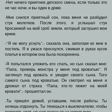
-Нет ничего приятнее детского смеха, если только это
не час ночи, и вы один в доме.
-Мне снился приятный сон, пока меня не разбудил
стук молотков. После этого, я услышал стук
бросаемой на мой гроб земли, который заглушил мои
крики.
-“Я не могу уснуть”,- сказала она, заползая ко мне в
постель. Я в ужасе проснулся, сжимая в руках кусок
платья в котором она была похоронена.
-Я попытался уложить его спать, но сын сказал мне:
“Папа, проверь монстра у меня под кроватью”. Я
заглянул под кровать и увидел своего сына. Того
самого сына под кроватью. Он смотрел на меня и
дрожал от страха. “Папа, кто-то лежит на моей
кровати”,- прошептал он.
-Ты пришёл домой, уставшим, после работы. Ты
хочешь отдохнуть. Ты тянешься к выключателю, чтобы
включить свет, но натыкаешься на чужую руку.