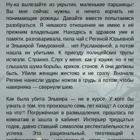
Ну-ка вылезайте из укрытия, маленькие паршивцы!
Вы мне сейчас нужны, и нечего корчить не
понимающие рожицы. Давайте вместе попытаемся
разобраться. Я никакого отношения не имею к её
прежним владельцам. Находясь в здравом уме и
памяти, разговаривала, пила чай с Региной Юрьевной
и Эльвирой Тимуровной… нет Руслановной, а потом
нашла их убитыми. К приезду полицейских трупы
исчезли. Странно. Слух у меня, как у кошки, но я не
слышала шума борьбы, криков, стонов. А они должны
быть. Убили женщин жестоко и не сразу. Вначале
Регине нанесли удары ножом в грудь, а потом, чтобы
наверняка — свернули шею.
Как была убита Эльвира — не в курсе. У кого бы
узнать о том, что произошло семь лет назад? А соседи
на что?! Погружённая в размышления, прошлась по
комнатам и зашла в кабинет. Интерьер тридцатых
годов, давно ставший символом респектабельности и
успеха. Это рациональный, тяготеющий к
графичности так называемый стиль “чикагского