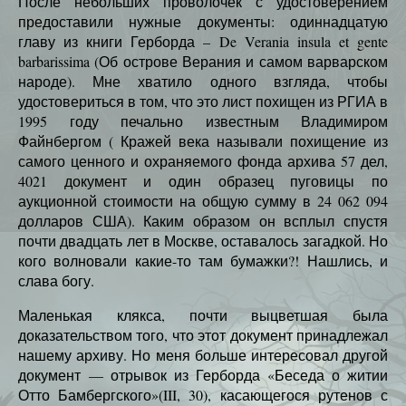
После небольших проволочек с удостоверением
предоставили нужные документы: одиннадцатую
главу из книги Герборда – De Verania insula et gente
barbarissima (Об острове Верания и самом варварском
народе). Мне хватило одного взгляда, чтобы
удостовериться в том, что это лист похищен из РГИА в
1995 году печально известным Владимиром
Файнбергом ( Кражей века называли похищение из
самого ценного и охраняемого фонда архива 57 дел,
4021 документ и один образец пуговицы по
аукционной стоимости на общую сумму в 24 062 094
долларов США). Каким образом он всплыл спустя
почти двадцать лет в Москве, оставалось загадкой. Но
кого волновали какие-то там бумажки?! Нашлись, и
слава богу.
Маленькая клякса, почти выцветшая была
доказательством того, что этот документ принадлежал
нашему архиву. Но меня больше интересовал другой
документ — отрывок из Герборда «Беседа о житии
Отто Бамбергского»(III, 30), касающегося рутенов с