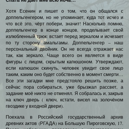
Хотя Есенин и пишет о том, что он общался с
доппельгенгером, но не упоминает, куда тот исчез и
что всё это, чёрт побери, значит! Насколько помню,
доппельгенгер в конце концов, проделывает свой
излюбленный трюк: встает перед зеркалом и исчезает
по ту сторону амальгамы. Доппельгенгер – наш
персональный двойник. Он не всегда отражает нас
так, как зеркало. Чаще всего он является в виде
фигуры с лицом, скрытым капюшоном. Утверждают,
если капюшон скинуть, человек увидит свое лицо
таким, каким оно будет собственно в момент смерти…
Все эти загадки мне предстояло решить позже, а
сейчас пора собираться, уже брызжал рассвет, а
задание моё никто не отменял. Я собралась и, закрыв
на ключ дверь ( ключ, кстати, висел на золочёном
гвоздике у входной двери).
Поехала в Российский государственный архив
древних актов (РГАДА) на Большую Пироговскую, 17.