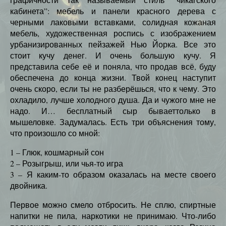
кабинета”: мебель и панели красного дерева с
черными лаковыми вставками, солидная кожаная
мебель, художественная роспись с изображением
урбанизированных пейзажей Нью Йорка. Все это
стоит кучу денег. И очень большую кучу. Я
представила себе её и поняла, что продав всё, буду
обеспечена до конца жизни. Твой конец наступит
очень скоро, если ты не разберёшься, что к чему. Это
охладило, лучше холодного душа. Да и чужого мне не
надо. И… бесплатный сыр бываеттолько в
мышеловке. Задумалась. Есть три объяснения тому,
что произошло со мной:
1 – Глюк, кошмарный сон
2 – Розыгрыш, или чья-то игра
3 – Я каким-то образом оказалась на месте своего
двойника.
Первое можно смело отбросить. Не сплю, спиртные
напитки не пила, наркотики не принимаю. Что-либо