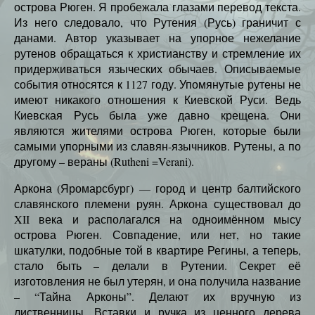
острова Рюген. Я пробежала глазами перевод текста.
Из него следовало, что Рутения (Русь) граничит с
данами. Автор указывает на упорное нежелание
рутенов обращаться к христианству и стремление их
придерживаться языческих обычаев. Описываемые
события относятся к 1127 году. Упомянутые рутены не
имеют никакого отношения к Киевской Руси. Ведь
Киевская Русь была уже давно крещена. Они
являются жителями острова Рюген, которые были
самыми упорными из славян-язычников. Рутены, а по
другому – вераны (Rutheni =Verani).
Аркона (Яромарсбург) — город и центр балтийского
славянского племени руян. Аркона существовал до
XII века и располагался на одноимённом мысу
острова Рюген. Совпадение, или нет, но такие
шкатулки, подобные той в квартире Регины, а теперь,
стало быть – делали в Рутении. Секрет её
изготовления не был утерян, и она получила название
– “Тайна Арконы”. Делают их вручную из
лиственницы. Вставки и ручка из ценного дерева