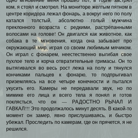
ком, я стоял и смотрел. На мониторе желтым пятном в
центре коридора лежал фонарь, а вокруг него по полу
катался толстый, абсолютно голый мужчина
преклонного возраста с редкими, растрёпанными
волосами на голове! Он двигался как животное, как
собака в те мгновения, когда она забывает про
окружающий мир, играя со своим любимым мячиком.
Он играл с фонарем, неестественно выгибая свое
пухлое тело и корча отвратительные гримасы. Он то
вытягивался во весь рост лежа на полу и тянулся
кончиками пальцев к фонарю, то подпрыгивал
приземляясь на все четыре конечности и пытался
укусить его. Камеры не передавали звук, но по
мимике его лица и всего тела я понял и готов
поклясться, что он — РАДОСТНО РЫЧАЛ И
ГАВКАЛ!!! Это продолжалось минут десять. В какой-то
момент он замер, явно прислушиваясь, и быстро
убежал. Проследить по камерам, где он прячется, я не
решился.