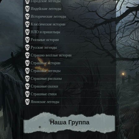
Городские легенды
Индейские легенды
Исторические легенды
Классические истории
НЛО и пришельцы
Реальные истории
Русские легенды
Страшно весёлые истории
Страшные истории
Страшные легенды
Страшные рассказы
Страшные сказки
Страшные стихи
Японские легенды
Наша Группа