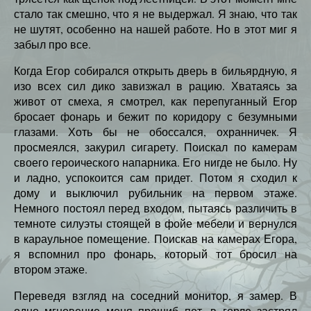
стало так смешно, что я не выдержал. Я знаю, что так
не шутят, особенно на нашей работе. Но в этот миг я
забыл про все.
Когда Егор собирался открыть дверь в бильярдную, я
изо всех сил дико завизжал в рацию. Хватаясь за
живот от смеха, я смотрел, как перепуганный Егор
бросает фонарь и бежит по коридору с безумными
глазами. Хоть бы не обоссался, охранничек. Я
просмеялся, закурил сигарету. Поискал по камерам
своего героического напарника. Его нигде не было. Ну
и ладно, успокоится сам придет. Потом я сходил к
дому и выключил рубильник на первом этаже.
Немного постоял перед входом, пытаясь различить в
темноте силуэты стоящей в фойе мебели и вернулся
в караульное помещение. Поискав на камерах Егора,
я вспомнил про фонарь, который тот бросил на
втором этаже.
Переведя взгляд на соседний монитор, я замер. В
одно мгновение меня прошиб пот, в горле застрял