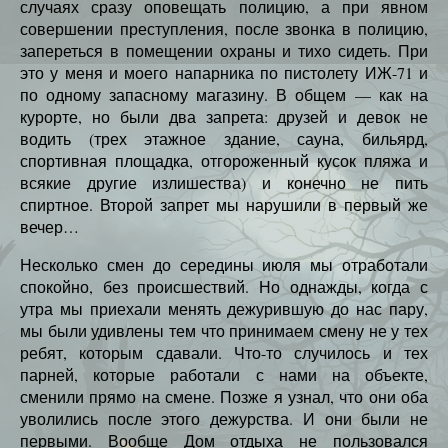
случаях сразу оповещать полицию, а при явном
совершении преступления, после звонка в полицию,
запереться в помещении охраны и тихо сидеть. При
это у меня и моего напарника по пистолету ИЖ-71 и
по одному запасному магазину. В общем — как на
курорте, но были два запрета: друзей и девок не
водить (трех этажное здание, сауна, бильярд,
спортивная площадка, отгороженный кусок пляжа и
всякие другие излишества) и конечно не пить
спиртное. Второй запрет мы нарушили в первый же
вечер…
Несколько смен до середины июля мы отработали
спокойно, без происшествий. Но однажды, когда с
утра мы приехали менять дежурившую до нас пару,
мы были удивлены тем что принимаем смену не у тех
ребят, которым сдавали. Что-то случилось и тех
парней, которые работали с нами на объекте,
сменили прямо на смене. Позже я узнал, что они оба
уволились после этого дежурства. И они были не
первыми. Вообще Дом отдыха не пользовался