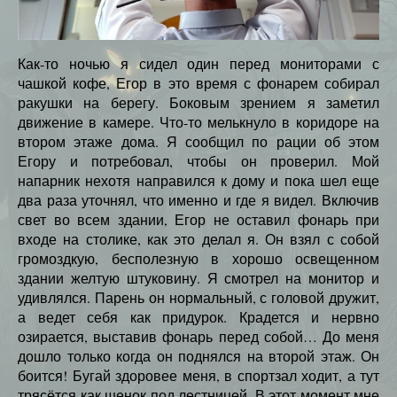
Как-то ночью я сидел один перед мониторами с
чашкой кофе, Егор в это время с фонарем собирал
ракушки на берегу. Боковым зрением я заметил
движение в камере. Что-то мелькнуло в коридоре на
втором этаже дома. Я сообщил по рации об этом
Егору и потребовал, чтобы он проверил. Мой
напарник нехотя направился к дому и пока шел еще
два раза уточнял, что именно и где я видел. Включив
свет во всем здании, Егор не оставил фонарь при
входе на столике, как это делал я. Он взял с собой
громоздкую, бесполезную в хорошо освещенном
здании желтую штуковину. Я смотрел на монитор и
удивлялся. Парень он нормальный, с головой дружит,
а ведет себя как придурок. Крадется и нервно
озирается, выставив фонарь перед собой… До меня
дошло только когда он поднялся на второй этаж. Он
боится! Бугай здоровее меня, в спортзал ходит, а тут
трясётся как щенок под лестницей. В этот момент мне