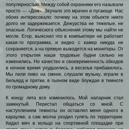
популярностью. Между собой охранники его называли
просто — «Дом». Звучало это мрачно и пугающе. Нас
обоих интересовало: почему на этом объекте никто
долго не задерживается. Дежурства не тяжелые, не
опасные. Логического объяснения этому мы найти не
могли. Егор, выяснил что в компьютере не работает
какая-то программа, и видео с камер никуда не
сохраняется, а на прямую выводится на мониторы. От
этого открытия наши трудовые будни сильно не
изменились. Но качество и своевременность обходов
в ночное время ухудшились, а веселья прибавилось.
Мы пили пиво на смене, слушали музыку, играли в
бильярд и прятки, в пьяном виде блуждая в темноте
по громадному дому.
К концу лета все изменилось. Мой напарник стал
замкнутый. Перестал общаться со мной. С
наступлением темноты он оставлял меня одного в
караулке, а сам молча уходил гулять по территории.
Кидал мяч в кольцо на спортивной площадке при