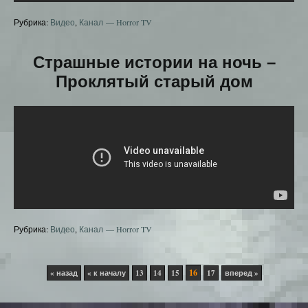
Рубрика:
Видео
,
Канал — Horror TV
Страшные истории на ночь –
Проклятый старый дом
Рубрика:
Видео
,
Канал — Horror TV
16
« назад
« к началу
13
14
15
17
вперед »