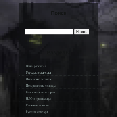
Поиск
Разделы
Ваши рассказы
Городские легенды
Индейские легенды
Исторические легенды
Классические истории
НЛО и пришельцы
Реальные истории
Русские легенды