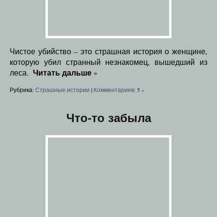
Чистое убийство – это страшная история о женщине,
которую убил странный незнакомец, вышедший из
Читать дальше
леса.
»
Рубрика:
Страшные истории
|
Комментариев:
5
»
Что-то забыла