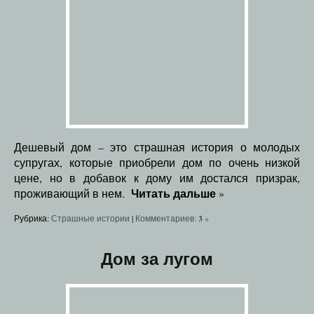
Дешевый дом – это страшная история о молодых
супругах, которые приобрели дом по очень низкой
цене, но в добавок к дому им достался призрак,
Читать дальше
проживающий в нем.
»
Рубрика:
Страшные истории
|
Комментариев:
3
»
Дом за лугом