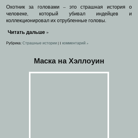
Охотник за головами – это страшная история о
человеке, который убивал индейцев и
коллекционировал их отрубленные головы.
Читать дальше
»
Рубрика:
Страшные истории
|
1
комментарий »
Маска на Хэллоуин