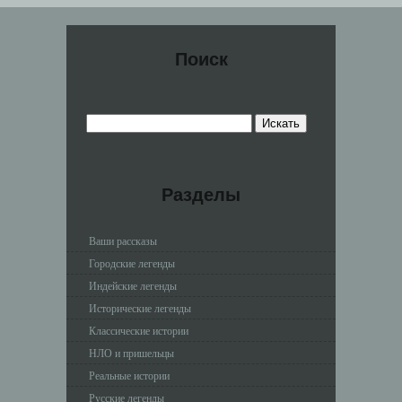
Поиск
Разделы
Ваши рассказы
Городские легенды
Индейские легенды
Исторические легенды
Классические истории
НЛО и пришельцы
Реальные истории
Русские легенды