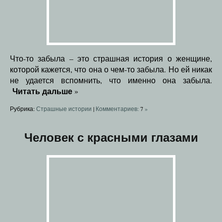
Что-то забыла – это страшная история о женщине,
которой кажется, что она о чем-то забыла. Но ей никак
не удается вспомнить, что именно она забыла.
Читать дальше
»
Рубрика:
Страшные истории
|
Комментариев:
7
»
Человек с красными глазами