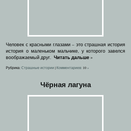
Человек с красными глазами – это страшная история
история о маленьком мальчике, у которого завелся
Читать дальше
воображаемый друг.
»
Рубрика:
Страшные истории
|
Комментариев:
10
»
Чёрная лагуна