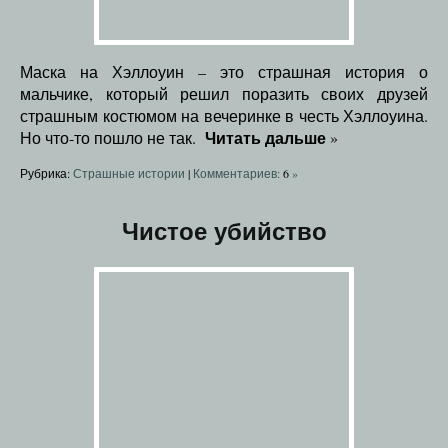
Маска на Хэллоуин – это страшная история о
мальчике, который решил поразить своих друзей
страшным костюмом на вечеринке в честь Хэллоуина.
Читать дальше
Но что-то пошло не так.
»
Рубрика:
Страшные истории
|
Комментариев:
6
»
Чистое убийство