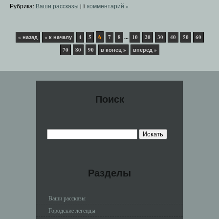
Рубрика:
Ваши рассказы
|
1
комментарий »
6
...
« назад
« к началу
4
5
7
8
10
20
30
40
50
60
70
80
90
в конец »
вперед »
Поиск
Разделы
Ваши рассказы
Городские легенды