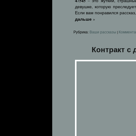
47545
– это жуткий, страшны
девушке, которую преследуе
Если вам понравился рассказ
дальше
»
Рубрика:
Ваши рассказы
|
Коммента
Контракт с