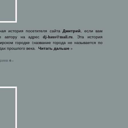
Дмитрий
ная история посетителя сайта
, если вам
dj-haus@mail.ru
те автору на адрес
. Эта история
рском городке (название города не называется по
Читать дальше
дах прошлого века.
»
риев:
6
»