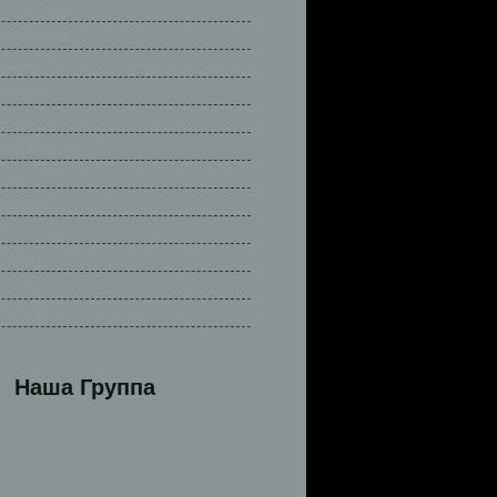
ские легенды
ские истории
ришельцы
 истории
легенды
весёлые истории
 истории
 легенды
 рассказы
 сказки
 стихи
 легенды
Наша Группа