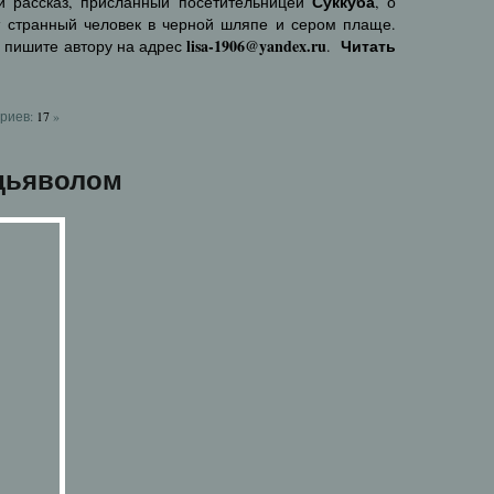
Суккуба
й рассказ, присланный посетительницей
, о
т странный человек в черной шляпе и сером плаще.
lisa-1906@yandex.ru
Читать
, пишите автору на адрес
.
риев:
17
»
 дьяволом