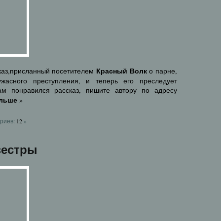
Красный Волк
сказ,присланный посетителем
о парне,
жасного преступления, и теперь его преследует
ам понравился рассказ, пишите автору по адресу
альше
»
риев:
12
»
сестры