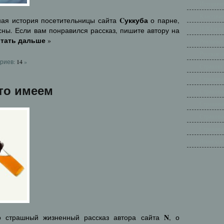
Историче
Классиче
Cуккуба
ная история посетительницы сайта
о парне,
НЛО и п
ны. Если вам понравился рассказ, пишите автору на
тать дальше
»
Реальные
Русские 
риев:
14
»
Страшно 
Страшные
то имеем
Страшные
Страшные
Страшные
Страшные
Японские
N
о страшный жизненный рассказ автора сайта
, о