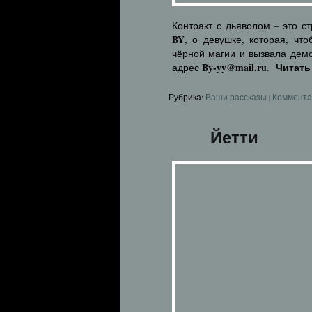
Контракт с дьяволом – это с
BY
, о девушке, которая, чт
чёрной магии и вызвала демо
By-yy@mail.ru
Читать
адрес
.
Рубрика:
Ваши рассказы
|
Коммента
Йетти