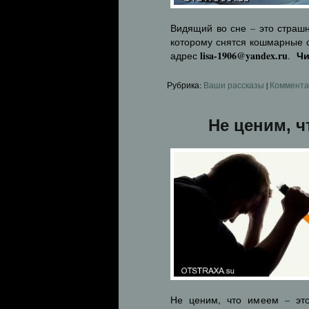
Видящий во сне – это страш
которому снятся кошмарные с
lisa-1906@yandex.ru
Чи
адрес
.
Рубрика:
Ваши рассказы
|
Коммента
Не ценим, ч
Не ценим, что имеем – эт