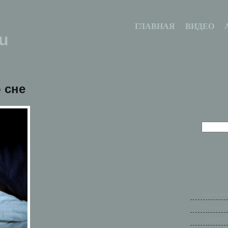
ГЛАВНАЯ
ВИДЕО
u
 сне
Ваши рас
Городски
Индейски