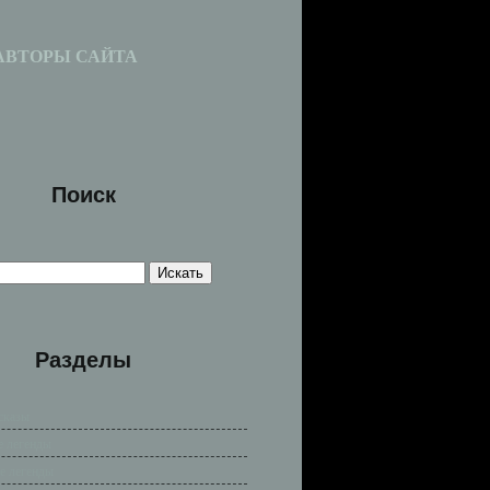
АВТОРЫ САЙТА
Поиск
Разделы
сказы
е легенды
е легенды