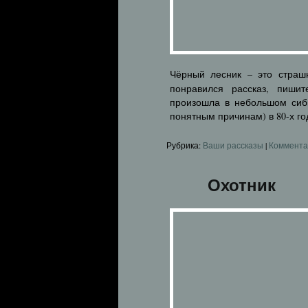
Чёрный лесник – это страш
понравился рассказ, пиши
произошла в небольшом сиби
понятным причинам) в 80-х го
Рубрика:
Ваши рассказы
|
Коммента
Охотник