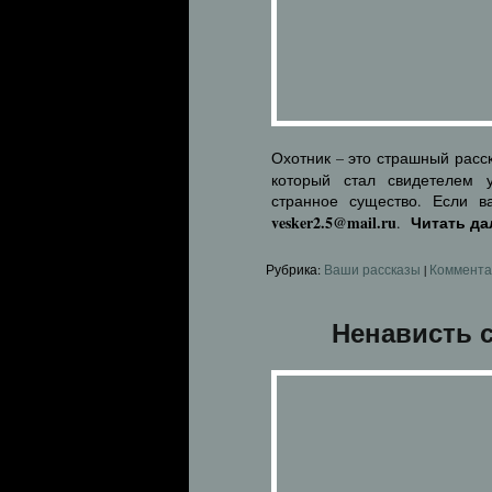
Охотник – это страшный рас
который стал свидетелем у
странное существо. Если в
vesker2.5@mail.ru
Читать д
.
Рубрика:
Ваши рассказы
|
Коммента
Ненависть 