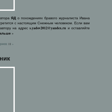
ЯД
автора
о похождениях бравого журналиста Ивана
стретится с настоящим Снежным человеком. Если вам
s.yadov2012@yandex.ru
 автору на адрес
и оставляйте
дальше
»
риев:
11
»
ник