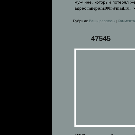
мужчине, который потерял же
mnepishi100r@mail.ru
адрес
.
Рубрика:
Ваши рассказы
|
Коммента
47545