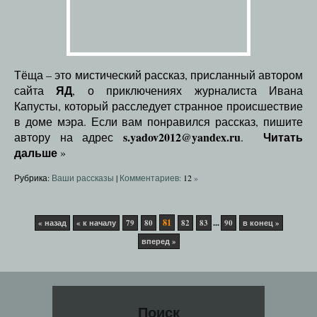
Тёща – это мистический рассказ, присланный автором
ЯД
сайта
, о приключениях журналиста Ивана
Капусты, который расследует странное происшествие
в доме мэра. Если вам понравился рассказ, пишите
s.yadov2012@yandex.ru
Читать
автору на адрес
.
дальше
»
Рубрика:
Ваши рассказы
|
Комментариев:
12
»
81
...
« назад
« к началу
79
80
82
83
90
в конец »
вперед »
Поиск