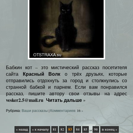
Бабкин кот – это мистический рассказ посетителя
Красный Волк
сайта
о трёх друзьях, которые
отправились отдохнуть за город и столкнулись со
странной бабкой и парнем. Если вам понравился
рассказ, пишите автору свои отзывы на адрес
vesker2.5@mail.ru
Читать дальше
»
Рубрика:
Ваши рассказы
|
Комментариев:
16
»
83
...
« назад
« к началу
81
82
84
85
90
в конец »