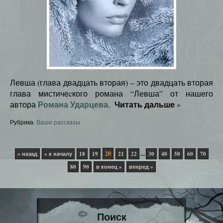
Левша (глава двадцать вторая) – это двадцать вторая
глава мистичеcкого романа “Левша” от нашего
Романа Ударцева
Читать дальше
автора
.
»
Рубрика:
Ваши рассказы
20
...
« назад
« к началу
18
19
21
22
30
40
50
60
70
80
90
в конец »
вперед »
Поиск