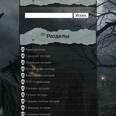
Разделы
Ваши рассказы
Городские легенды
Индейские легенды
Исторические легенды
Классические истории
НЛО и пришельцы
Реальные истории
Русские легенды
Страшно весёлые истории
Страшные истории
Страшные легенды