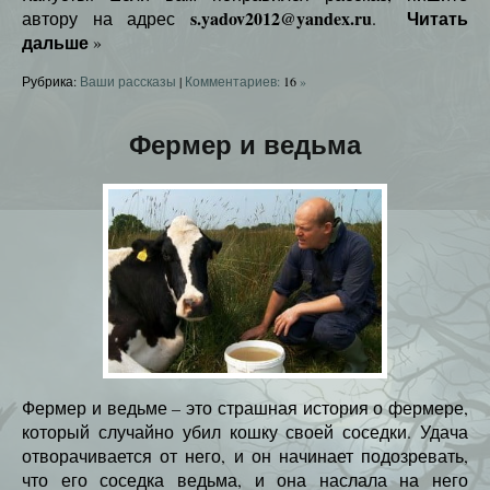
s.yadov2012@yandex.ru
Читать
автору на адрес
.
дальше
»
Рубрика:
Ваши рассказы
|
Комментариев:
16
»
Фермер и ведьма
Фермер и ведьме – это страшная история о фермере,
который случайно убил кошку своей соседки. Удача
отворачивается от него, и он начинает подозревать,
что его соседка ведьма, и она наслала на него