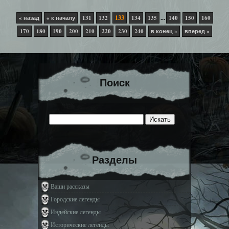
133
...
« назад
« к началу
131
132
134
135
140
150
160
170
180
190
200
210
220
230
240
в конец »
вперед »
Поиск
Разделы
Ваши рассказы
Городские легенды
Индейские легенды
Исторические легенды