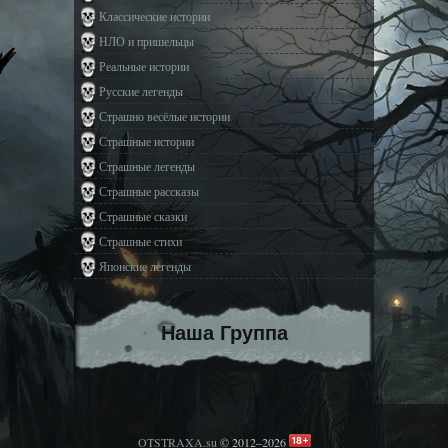
Классические истории
НЛО и пришельцы
Реальные истории
Русские легенды
Страшно весёлые истории
Страшные истории
Страшные легенды
Страшные рассказы
Страшные сказки
Страшные стихи
Японские легенды
Наша Группа
OTSTRAXA.su
© 2012–2026