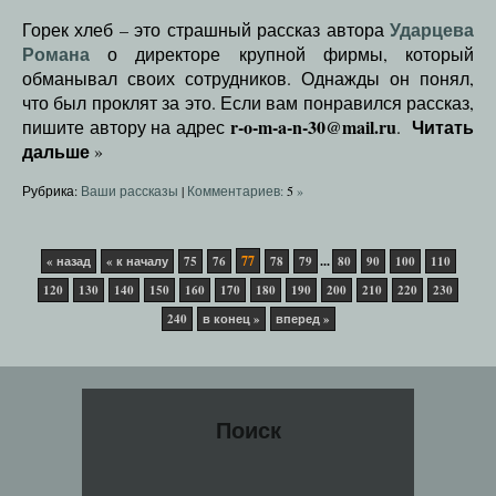
Ударцева
Горек хлеб – это страшный рассказ автора
Романа
о директоре крупной фирмы, который
обманывал своих сотрудников. Однажды он понял,
что был проклят за это. Если вам понравился рассказ,
r-o-m-a-n-30@mail.ru
Читать
пишите автору на адрес
.
дальше
»
Рубрика:
Ваши рассказы
|
Комментариев:
5
»
77
...
« назад
« к началу
75
76
78
79
80
90
100
110
120
130
140
150
160
170
180
190
200
210
220
230
240
в конец »
вперед »
Поиск