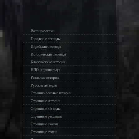
Разделы
Ваши рассказы
Городские легенды
Индейские легенды
Исторические легенды
Классические истории
НЛО и пришельцы
Реальные истории
Русские легенды
Страшно весёлые истории
Страшные истории
Страшные легенды
Страшные рассказы
Страшные сказки
Страшные стихи