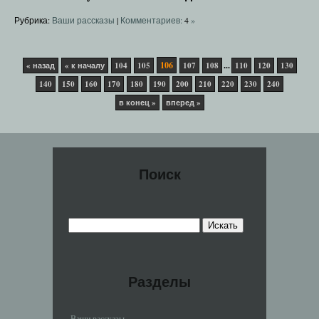
Рубрика:
Ваши рассказы
|
Комментариев:
4
»
106
...
« назад
« к началу
104
105
107
108
110
120
130
140
150
160
170
180
190
200
210
220
230
240
в конец »
вперед »
Поиск
Разделы
Ваши рассказы