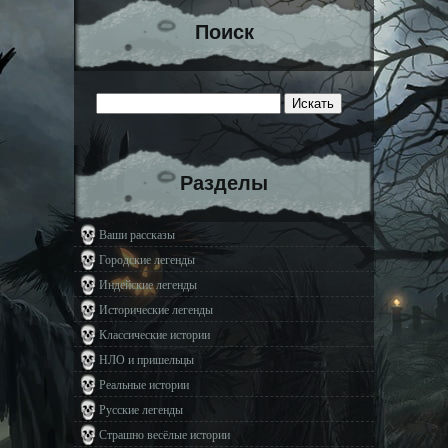
Поиск
Разделы
Ваши рассказы
Городские легенды
Индейские легенды
Исторические легенды
Классические истории
НЛО и пришельцы
Реальные истории
Русские легенды
Страшно весёлые истории