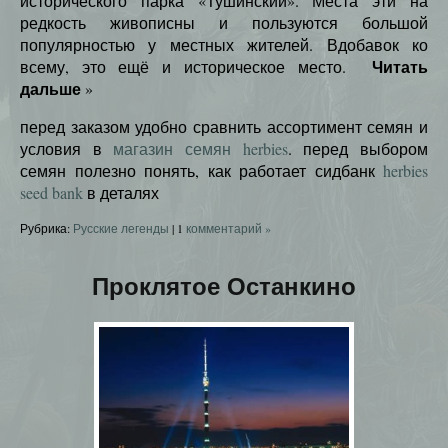
исторического парка «Тушинский». Места эти на
редкость живописны и пользуются большой
популярностью у местных жителей. Вдобавок ко
Читать
всему, это ещё и историческое место.
дальше
»
перед заказом удобно сравнить ассортимент семян и
условия в
магазин семян herbies
. перед выбором
семян полезно понять, как работает сидбанк
herbies
seed bank
в деталях
Рубрика:
Русские легенды
|
1
комментарий »
Проклятое Останкино