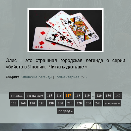
Элис – это страшная городская легенда о серии
Читать дальше
убийств в Японии.
»
Рубрика:
Японские легенды
|
Комментариев:
29
»
117
...
« назад
« к началу
115
116
118
119
120
130
140
150
160
170
180
190
200
210
220
230
240
в конец »
вперед »