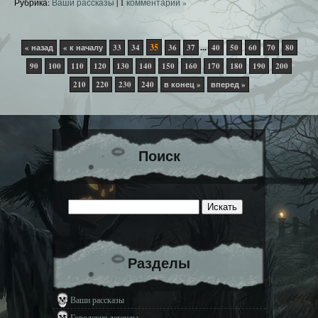
Рубрика:
Ваши рассказы
|
1
комментарий »
35
...
« назад
« к началу
33
34
36
37
40
50
60
70
80
90
100
110
120
130
140
150
160
170
180
190
200
210
220
230
240
в конец »
вперед »
Поиск
Разделы
Ваши рассказы
Городские легенды