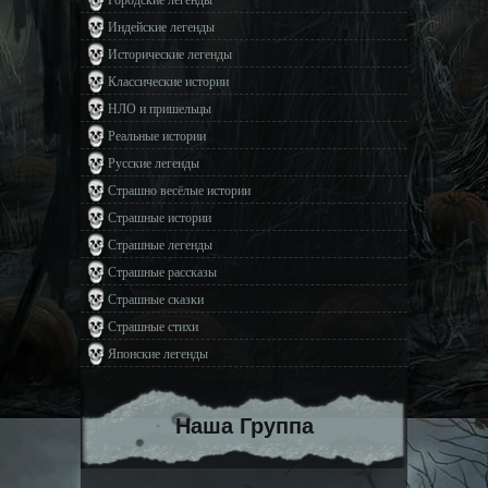
Индейские легенды
Исторические легенды
Классические истории
НЛО и пришельцы
Реальные истории
Русские легенды
Страшно весёлые истории
Страшные истории
Страшные легенды
Страшные рассказы
Страшные сказки
Страшные стихи
Японские легенды
Наша Группа