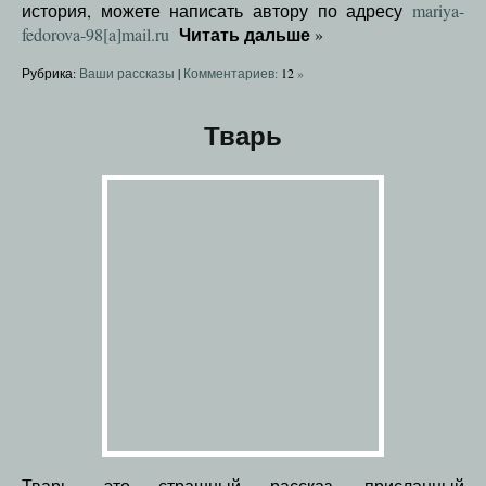
история, можете написать автору по адресу
mariya-
Читать дальше
fedorova-98[a]mail.ru
»
Рубрика:
Ваши рассказы
|
Комментариев:
12
»
Тварь
Тварь- это страшный рассказ, присланный