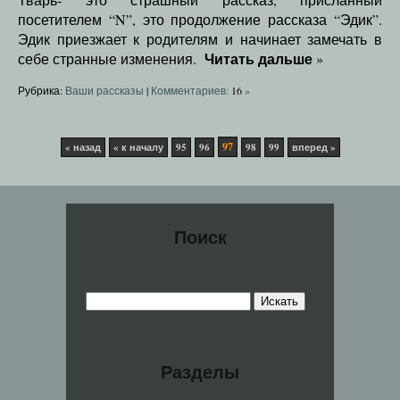
посетителем “N”, это продолжение рассказа “Эдик”.
Эдик приезжает к родителям и начинает замечать в
Читать дальше
себе странные изменения.
»
Рубрика:
Ваши рассказы
|
Комментариев:
16
»
97
« назад
« к началу
95
96
98
99
вперед »
Поиск
Разделы