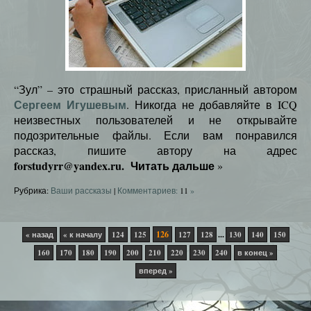
“Зул” – это страшный рассказ, присланный автором
Сергеем Игушевым
. Никогда не добавляйте в ICQ
неизвестных пользователей и не открывайте
подозрительные файлы. Если вам понравился
рассказ, пишите автору на адрес
forstudyrr@yandex.ru.
Читать дальше
»
Рубрика:
Ваши рассказы
|
Комментариев:
11
»
126
...
« назад
« к началу
124
125
127
128
130
140
150
160
170
180
190
200
210
220
230
240
в конец »
вперед »