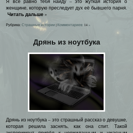
Я всё равно тебя найду – это жуткая история о
женщине, которую преследует дух её бывшего парня.
Читать дальше
»
Рубрика:
Страшные истории
|
Комментариев:
14
»
Дрянь из ноутбука
Дрянь из ноутбука – это страшный рассказ о девушке,
которая решила заснять, как она спит. Такой
эксперимент привёл к неожиданным и ужасным