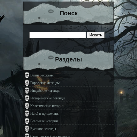
Поиск
Разделы
Ваши рассказы
Городские легенды
Индейские легенды
Исторические легенды
Классические истории
НЛО и пришельцы
Реальные истории
Русские легенды
Страшно весёлые истории