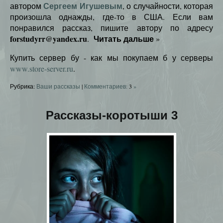
Сергеем Игушевым
автором
, о случайности, которая
произошла однажды, где-то в США. Если вам
понравился рассказ, пишите автору по адресу
forstudyrr@yandex.ru
Читать дальше
.
»
Купить сервер бу - как мы покупаем б у серверы
www.store-server.ru
.
Рубрика:
Ваши рассказы
|
Комментариев:
3
»
Рассказы-коротыши 3