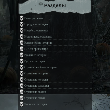
Разделы
Ваши рассказы
Городские легенды
Индейские легенды
Исторические легенды
Классические истории
НЛО и пришельцы
Реальные истории
Русские легенды
Страшно весёлые истории
Страшные истории
Страшные легенды
Страшные рассказы
Страшные сказки
Страшные стихи
Японские легенды