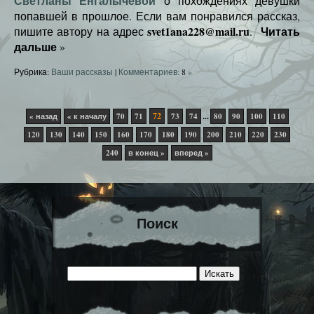
Светланы Енгалычевой
о похождениях девушки
попавшей в прошлое. Если вам понравился рассказ,
svet1ana228@mail.ru
Читать
пишите автору на адрес
.
дальше
»
Рубрика:
Ваши рассказы
|
Комментариев:
8
»
72
...
« назад
« к началу
70
71
73
74
80
90
100
110
120
130
140
150
160
170
180
190
200
210
220
230
240
в конец »
вперед »
Поиск