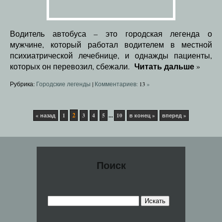
Водитель автобуса – это городская легенда о
мужчине, который работал водителем в местной
психиатрической лечебнице, и однажды пациенты,
Читать дальше
которых он перевозил, сбежали.
»
Рубрика:
Городские легенды
|
Комментариев:
13
»
2
...
« назад
1
3
4
5
10
в конец »
вперед »
Поиск