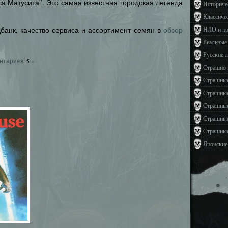
са Матусита”. Это самая известная городская легенда
Историче
Классиче
дбанк, качество сервиса и ассортимент семян в
обзор
НЛО и п
Реальные
Русские 
нтариев:
5
»
Страшно 
Страшные
Страшные
Страшные
Страшные
Страшные
Японские