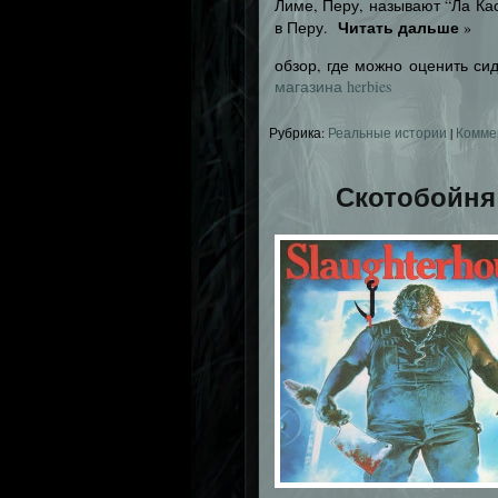
Лиме, Перу, называют “Ла Ка
Читать дальше
в Перу.
»
обзор, где можно оценить си
магазина herbies
Рубрика:
Реальные истории
|
Комме
Скотобойня