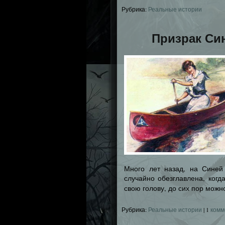
Рубрика:
Реальные истории
Призрак Си
Много лет назад, на Синей 
случайно обезглавлена, когд
свою голову, до сих пор можн
Рубрика:
Реальные истории
|
1
комм