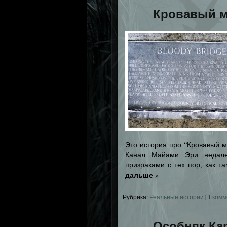
Кровавый м
Это история про “Кровавый м
Канал Майами Эри недале
призраками с тех пор, как т
дальше
»
Рубрика:
Реальные истории
|
1
комм
Особняк Ка