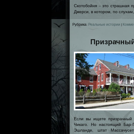
Скотобойня – это страшная п
Джерси, в котором, по слухам
Рубрика:
Реальные истории
|
Комме
Призрачный
Если вы ищете призрачный 
Чикаго. Но настоящий Бар-
Эшланде, штат Массачусе