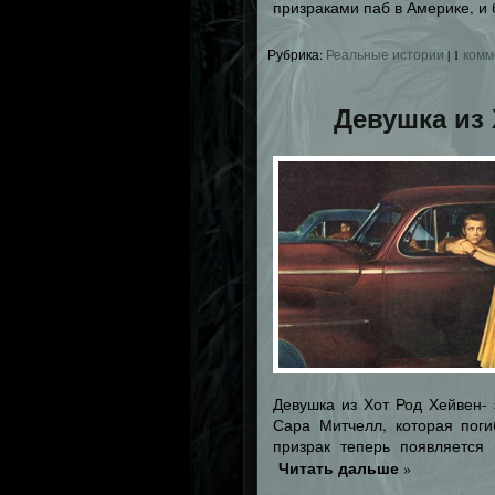
призраками паб в Америке, и 
Рубрика:
Реальные истории
|
1
комм
Девушка из 
Девушка из Хот Род Хейвен-
Сара Митчелл, которая поги
призрак теперь появляется
Читать дальше
»