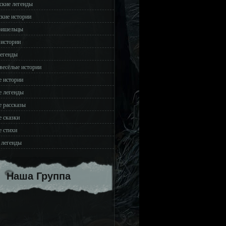
ские легенды
ские истории
ришельцы
 истории
легенды
весёлые истории
 истории
 легенды
 рассказы
 сказки
 стихи
 легенды
Наша Группа