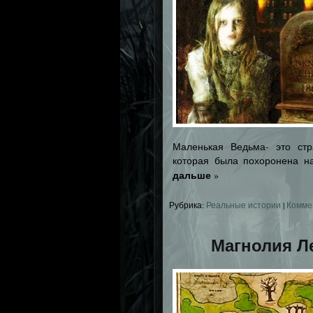
Маленькая Ведьма- это стр
которая была похоронена н
дальше
»
Рубрика:
Реальные истории
|
Комме
Магнолия Л