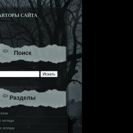
АВТОРЫ САЙТА
Поиск
Разделы
сказы
е легенды
е легенды