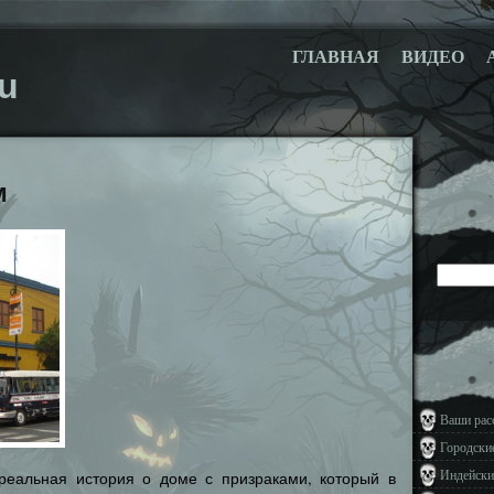
ГЛАВНАЯ
ВИДЕО
u
м
Ваши рас
Городски
Индейски
реальная история о доме с призраками, который в